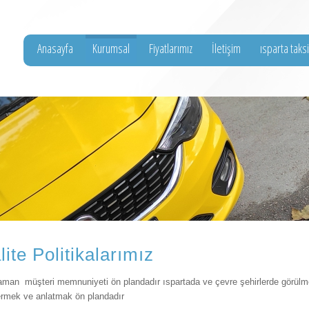
Anasayfa
Kurumsal
Fiyatlarımız
İletişim
ısparta taks
Şehir hastanesi taksi
lite Politikalarımız
man müşteri memnuniyeti ön plandadır ıspartada ve çevre şehirlerde görülmey
rmek ve anlatmak ön plandadır