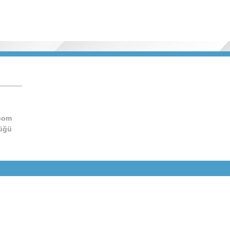
.com
lüğü