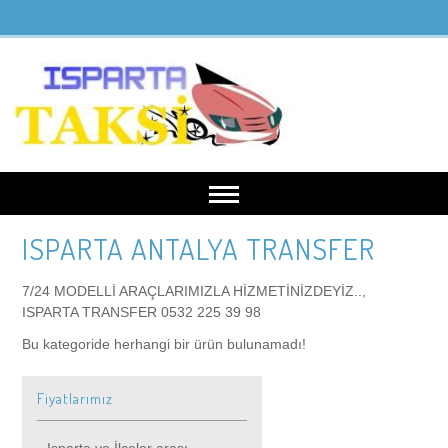
ISPARTA ANTALYA TRANSFER
Anasayfa
7/24 MODELLİ ARAÇLARIMIZLA HİZMETİNİZDEYİZ..,
ısparta taksi 0532 225 39 98
Kurumsal
ISPARTA TRANSFER 0532 225 39 98
Bu kategoride herhangi bir ürün bulunamadı!
Hakkımızda
Fiyatlarımız
Fiyatlarımız
Anlaşmalı firmalarımız
Isparta ve İlçeler arası
İletişim