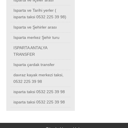
Isparta ve İlçeler arası
Isparta ve Tarihi yerler (
Kalite Politikalarımız
Isparta ve Tarihi yerler ( isparta taksi 0532 225 39 98)
ısparta taksi-0532 225 39 98
isparta taksi 0532 225 39 98)
Isparta ve Şehirler arası
Isparta ve Şehirler arası
Şehir hastanesi taksi
Isparta merkez Şehir turu
Isparta merkez Şehir turu
ISPARTA ANTALYA
TRANSFER
ISPARTA ANTALYA TRANSFER
Isparta çardak transfer
davraz kayak merkezi taksi,
Isparta çardak transfer
0532 225 39 98
isparta taksi 0532 225 39 98
davraz kayak merkezi taksi, 0532 225 39 98
isparta taksi 0532 225 39 98
isparta taksi 0532 225 39 98